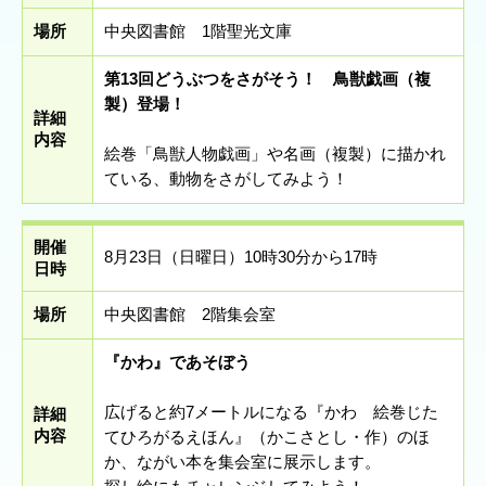
場所
中央図書館 1階聖光文庫
第13回どうぶつをさがそう！ 鳥獣戯画（複
製）登場！
詳細
内容
絵巻「鳥獣人物戯画」や名画（複製）に描かれ
ている、動物をさがしてみよう！
開催
8月23日（日曜日）10時30分から17時
日時
場所
中央図書館 2階集会室
『かわ』であそぼう
広げると約7メートルになる『かわ 絵巻じた
詳細
内容
てひろがるえほん』（かこさとし・作）のほ
か、ながい本を集会室に展示します。