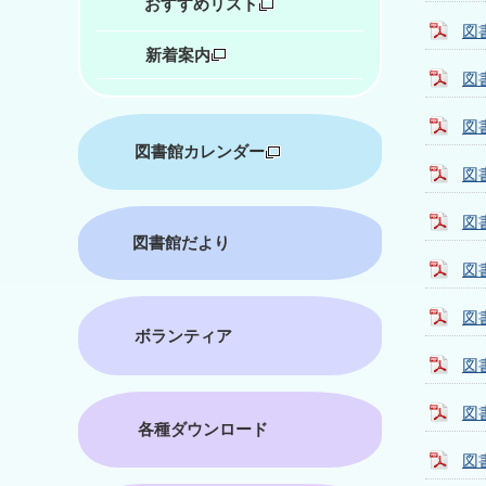
おすすめリスト
図
新着案内
図
図
図書館カレンダー
図
図
図書館だより
図
図
ボランティア
図
図
各種ダウンロード
図