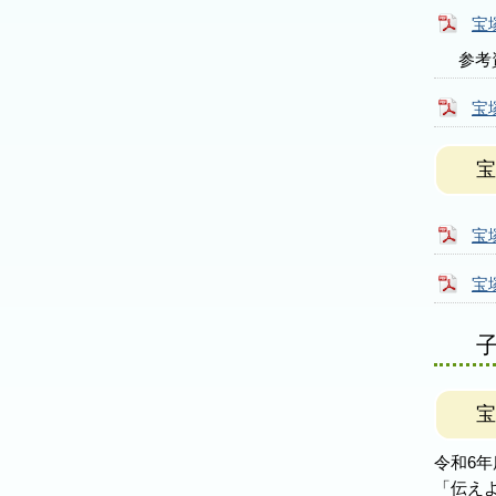
宝
参考
宝
宝
宝
宝
宝
令和6年
「伝え