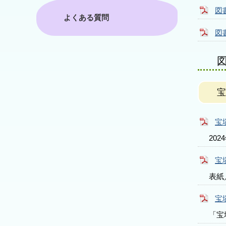
図
よくある質問
図
宝
宝
202
宝
表紙
宝
「宝