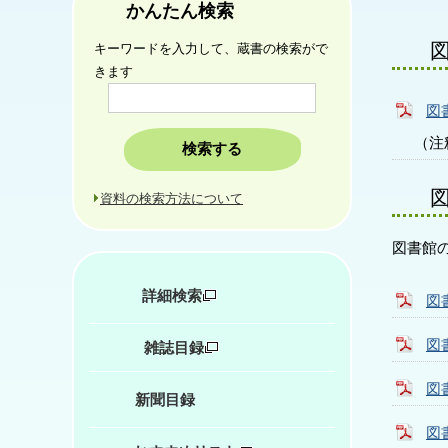
かんたん検索
キーワードを入力して、蔵書の検索がで
きます
図
（注
資料の検索方法について
図書館
詳細検索
図
図
雑誌目録
図
新聞目録
図