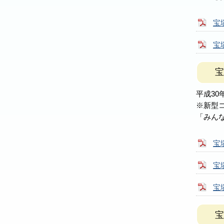
宝
宝
宝
平成30
※新型
「みん
宝
宝
宝
宝