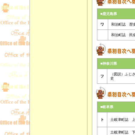
■鹿児島県
ワ
和泊町誌 歴
和泊町誌 民
■神奈川県
（図説）ふじ
フ
史
■岐阜県
ト
土岐津町誌 
土岐津町誌 