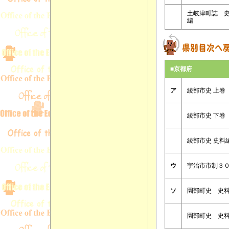
土岐津町誌 
編
■京都府
ア
綾部市史 上巻
綾部市史 下巻
綾部市史 史料
ウ
宇治市市制３
ソ
園部町史 史
園部町史 史