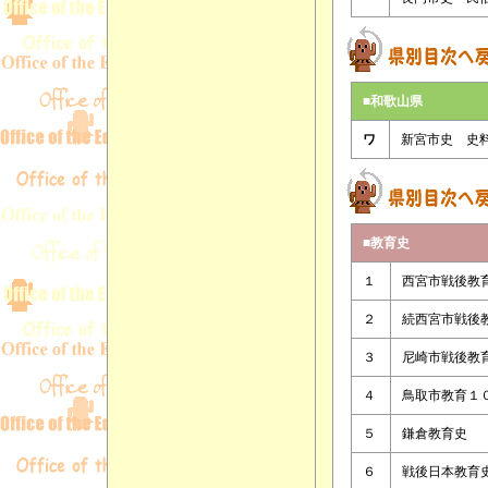
■和歌山県
ワ
新宮市史 史
■教育史
１
西宮市戦後教
２
続西宮市戦後
３
尼崎市戦後教
４
鳥取市教育１
５
鎌倉教育史
６
戦後日本教育