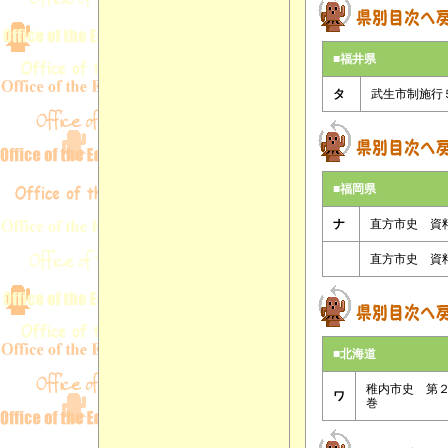
■福井県
タ
武生市制施行
■福岡県
ナ
直方市史 資
直方市史 資
■北海道
稚内市史 第
ワ
巻