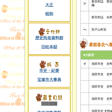
新宮村誌 歴
シ
大正
編
昭和
新宮村誌 自
へ
別子山村史
歴史民俗資料館
旧松本邸
■大阪府
イ
池田市史 史
市史・紀要
池田市史 史
宝塚市大事典
池田市史 史
池田市史 史
市史蔵書
池田市史 史料