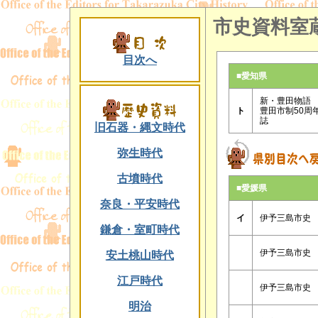
市史資料室
目次へ
■愛知県
新・豊田物
ト
豊田市制50周
誌
旧石器・縄文時代
弥生時代
古墳時代
■愛媛県
奈良・平安時代
イ
伊予三島市史
鎌倉・室町時代
伊予三島市史
安土桃山時代
江戸時代
伊予三島市史
明治